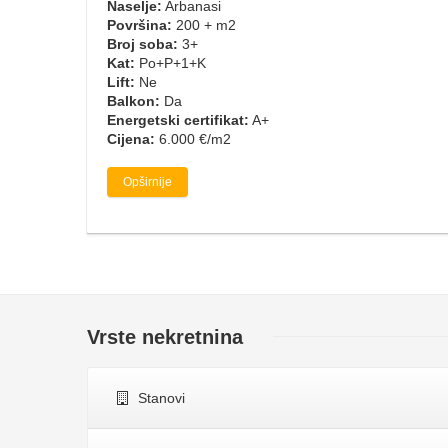
Naselje:
Arbanasi
Površina:
200 + m2
Broj soba:
3+
Kat:
Po+P+1+K
Lift:
Ne
Balkon:
Da
Energetski certifikat:
A+
Cijena:
6.000 €/m2
Opširnije
Vrste nekretnina
Stanovi