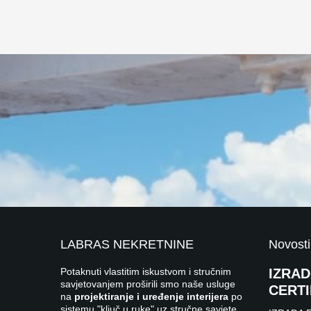
LABRAS NEKRETNINE
Novosti
Potaknuti vlastitim iskustvom i stručnim
IZRA
savjetovanjem proširili smo naše usluge
CERTI
na
projektiranje i uređenje interijera
po
sistemu "ključ u ruke" uz stručne savjete