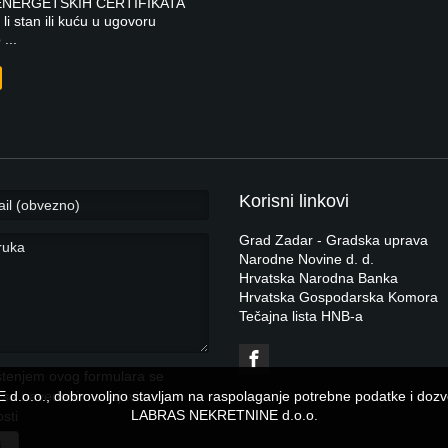
ENERGETSKIH CERTIFIKATA
li stan ili kuću u ugovoru
...
Korisni linkovi
Grad Zadar - Gradska uprava
Narodne Novine d. d.
Hrvatska Narodna Banka
Hrvatska Gospodarska Komora
Tečajna lista HNB-a
štenjem ovog formulara se
d.o.o., dobrovoljno stavljam na raspolaganje potrebne podatke i dozvo
e sa navedenim u
Izjavi o
LABRAS NEKRETNINE d.o.o.
osti