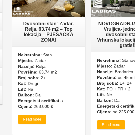
Dvosobni stan: Zadar-
NOVOGRADNJA!
Relja, 63,74 m2 – Top
Vruljica- jedn
lokacija – PJEŠAČKA
dvosobni sta
ZONA!
Vrhunska lokacij
gratis!
Nekretnina:
Stan
Nekretnina:
Stanov
Mjesto:
Zadar
Mjesto:
Zadar
Naselje:
Relja
Naselje:
Brodarica (
Površina:
63,74 m2
Površina:
od 45 m2
Broj soba:
2+
Broj soba:
1+, 2+
Kat:
Drugi
Kat:
PO + PR + 2
Lift:
Ne
Lift:
Ne
Balkon:
Da
Balkon:
Da
Energetski certifikat:
/
Energetski certifik
Cijena:
268.000 €
Cijena:
od 225.000
Read more
Read more