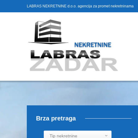
LABRAS NEKRETNINE d.o.o. agencija za promet nekretninama
Brza pretraga
Tip nekretnine