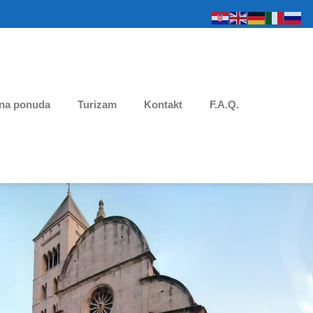
na ponuda
Turizam
Kontakt
F.A.Q.