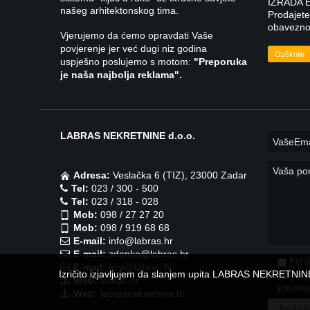
IZRADA 
našeg arhitektonskog tima.
Prodajete 
obavezno 
Vjerujemo da ćemo opravdati Vaše
povjerenje jer već dugi niz godina
Opširnije
uspješno poslujemo s motom:
"Preporuka
je naša najbolja reklama".
LABRAS NEKRETNINE d.o.o.
Adresa:
Veslačka 6 (TIZ), 23000 Zadar
Tel:
023 / 300 - 500
Tel:
023 / 318 - 028
Mob:
098 / 27 27 20
Mob:
098 / 919 68 68
E-mail:
info@labras.hr
E-mail:
zdenko@labras.hr
Kori
E-mail:
toni@labras.hr
Izričito izjavljujem da slanjem upita LABRAS NEKRETNINE 
slažet
Web:
labras.hr
privatn
Web:
labrasnekretnine.hr