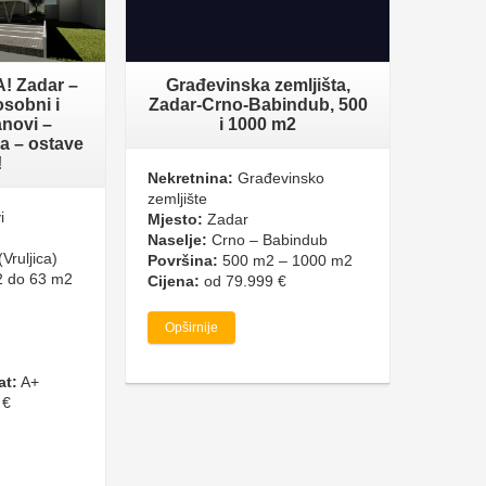
 Zadar –
Građevinska zemljišta,
osobni i
Zadar-Crno-Babindub, 500
novi –
i 1000 m2
a – ostave
!
Nekretnina:
Građevinsko
zemljište
i
Mjesto:
Zadar
Naselje:
Crno – Babindub
Vruljica)
Površina:
500 m2 – 1000 m2
 do 63 m2
Cijena:
od 79.999 €
Opširnije
at:
A+
 €