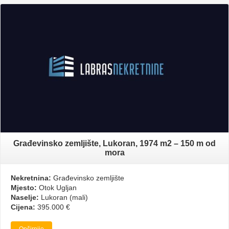
Građevinsko zemljište, Lukoran, 1974 m2 – 150 m od
mora
Nekretnina:
Građevinsko zemljište
Mjesto:
Otok Ugljan
Naselje:
Lukoran (mali)
Cijena:
395.000 €
Opširnije