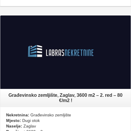
Građevinsko zemljište, Zaglav, 3600 m2 – 2. red – 80
€/m2 !
Nekretnina:
Građevinsko zemljište
Mjesto:
Dugi otok
Naselje:
Zaglav