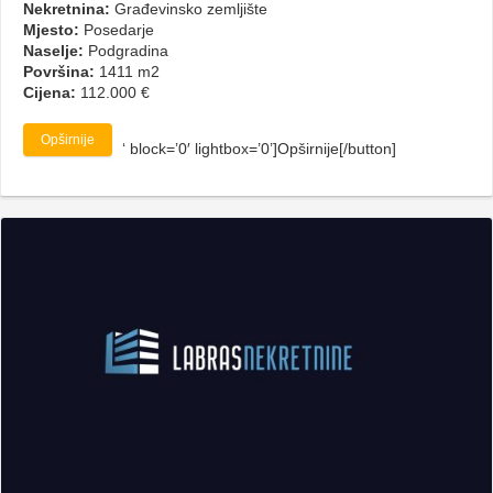
Nekretnina:
Građevinsko zemljište
Mjesto:
Posedarje
Naselje:
Podgradina
Površina:
1411 m2
Cijena:
112.000 €
Opširnije
‘ block=’0′ lightbox=’0’]Opširnije[/button]