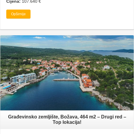
Cijena:
107.640 €
Opširnije
Građevinsko zemljište, Božava, 464 m2 – Drugi red –
Top lokacija!