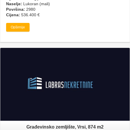
Naselje:
Lukoran (mali)
Površina:
2980
Cijena:
536.400 €
Opširnije
Građevinsko zemljište, Vrsi, 874 m2