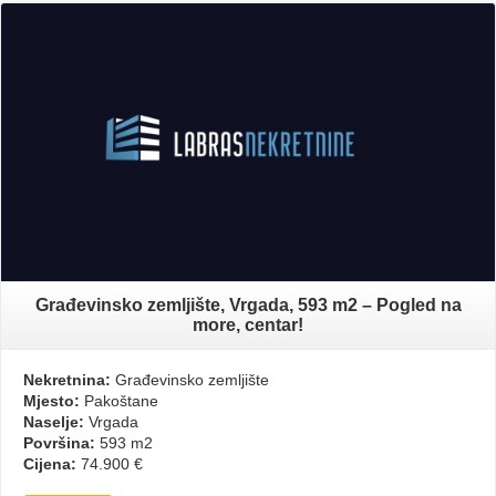
Građevinsko zemljište, Vrgada, 593 m2 – Pogled na
more, centar!
Nekretnina:
Građevinsko zemljište
Mjesto:
Pakoštane
Naselje:
Vrgada
Površina:
593 m2
Cijena:
74.900 €