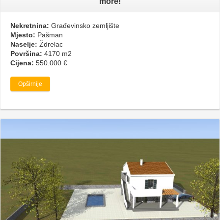
more!
Nekretnina:
Građevinsko zemljište
Mjesto:
Pašman
Naselje:
Ždrelac
Površina:
4170 m2
Cijena:
550.000 €
Opširnije