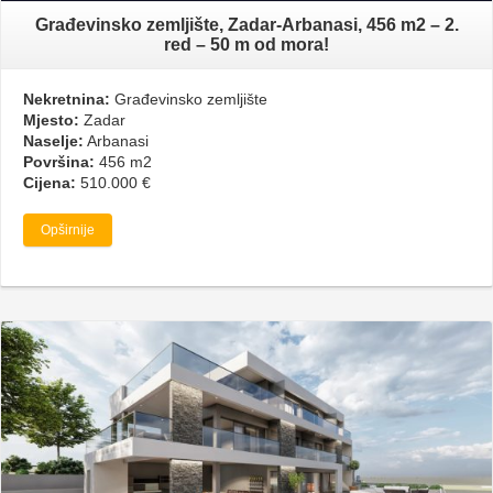
Građevinsko zemljište, Zadar-Arbanasi, 456 m2 – 2.
red – 50 m od mora!
Nekretnina:
Građevinsko zemljište
Mjesto:
Zadar
Naselje:
Arbanasi
Površina:
456 m2
Cijena:
510.000 €
Opširnije