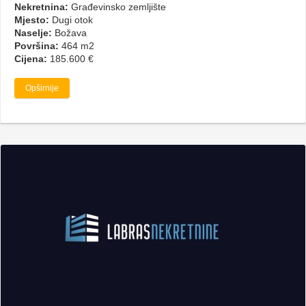
Nekretnina:
Građevinsko zemljište
Mjesto:
Dugi otok
Naselje:
Božava
Površina:
464 m2
Cijena:
185.600 €
Opširnije