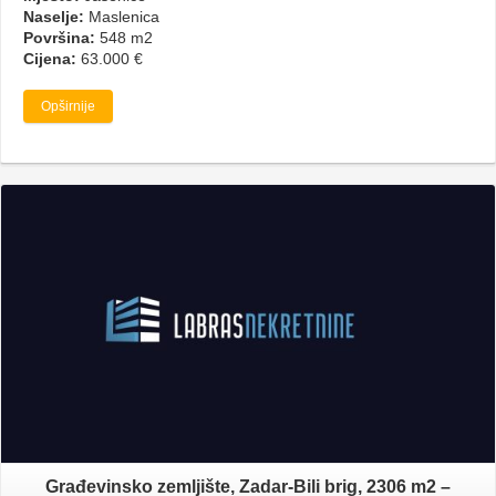
Naselje:
Maslenica
Površina:
548 m2
Cijena:
63.000 €
Opširnije
Građevinsko zemljište, Zadar-Bili brig, 2306 m2 –