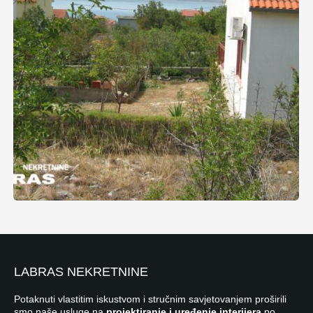
LABRAS NEKRETNINE
Potaknuti vlastitim iskustvom i stručnim savjetovanjem proširili
smo naše usluge na
projektiranje i uređenje interijera
po