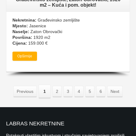
m2 – Kuća i pom. objekt!
Nekretnina:
Građevinsko zemljište
Mjesto:
Jasenice
Naselje:
Zaton Obrovački
Površina:
1920 m2
Cijena:
159.000 €
Opširnije
Previous
1
2
3
4
5
6
Next
LABRAS NEKRETNINE
Potaknuti vlastitim iskustvom i stručnim savjetovanjem proširili