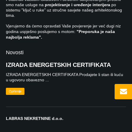
smo naše usluge na
projektiranje i uređenje interijera
po
sistemu "ključ u ruke" uz stručne savjete našeg arhitektonskog
tima.
Vjerujemo da ćemo opravdati Vaše povjerenje jer već dugi niz
godina uspješno poslujemo s motom:
"Preporuka je naša
najbolja reklama".
Novosti
IZRADA ENERGETSKIH CERTIFIKATA
IZRADA ENERGETSKIH CERTIFIKATA Prodajete li stan ili kuću
u ugovoru obavezno ...
Opširnije
LABRAS NEKRETNINE d.o.o.