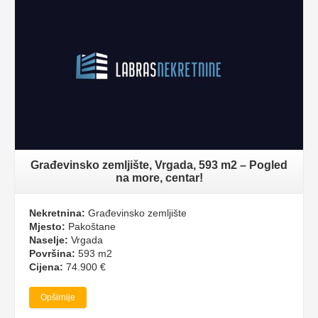
Građevinsko zemljište, Vrgada, 593 m2 – Pogled
na more, centar!
Nekretnina:
Građevinsko zemljište
Mjesto:
Pakoštane
Naselje:
Vrgada
Površina:
593 m2
Cijena:
74.900 €
Opširnije