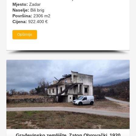
Mjesto:
Zadar
Naselje:
Bili brig
Površina:
2306 m2
Cijena:
922.400 €
Opširnije
Građevinsko zemljište, Zaton Obrovački, 1920