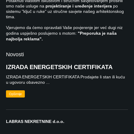
Potaknuti vlastitim iskustvom i stručnim savjetovanjem proširili
smo naše usluge na
projektiranje i uređenje interijera
po
sistemu "ključ u ruke" uz stručne savjete našeg arhitektonskog
tima.
Vjerujemo da ćemo opravdati Vaše povjerenje jer već dugi niz
godina uspješno poslujemo s motom:
"Preporuka je naša
najbolja reklama".
Novosti
IZRADA ENERGETSKIH CERTIFIKATA
IZRADA ENERGETSKIH CERTIFIKATA Prodajete li stan ili kuću
u ugovoru obavezno ...
Opširnije
LABRAS NEKRETNINE d.o.o.