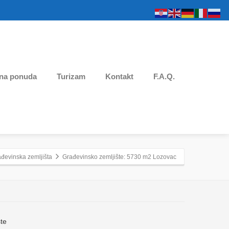
na ponuda
Turizam
Kontakt
F.A.Q.
ađevinska zemljišta
Građevinsko zemljište: 5730 m2 Lozovac
te