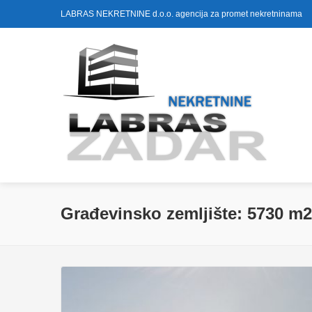
LABRAS NEKRETNINE d.o.o. agencija za promet nekretninama
Građevinsko zemljište: 5730 m