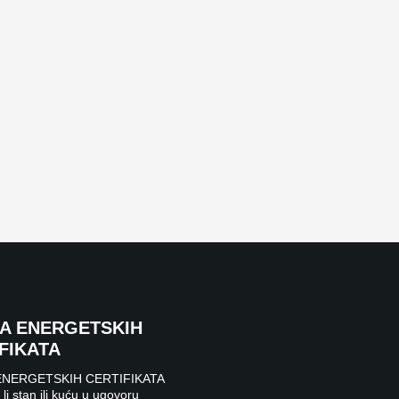
DA ENERGETSKIH
FIKATA
ENERGETSKIH CERTIFIKATA
li stan ili kuću u ugovoru