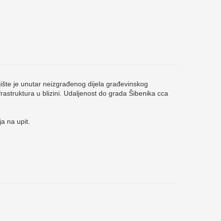
šte je unutar neizgrađenog dijela građevinskog
nfrastruktura u blizini. Udaljenost do grada Šibenika cca
a na upit.