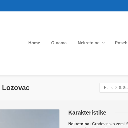
Home
O nama
Nekretnine
Poseb
2 Lozovac
Home
5. Gr
Karakteristike
Nekretnina:
Građevinsko zemljiš