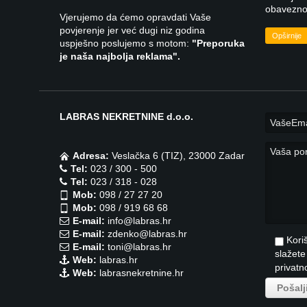
obavezno 
Vjerujemo da ćemo opravdati Vaše
povjerenje jer već dugi niz godina
Opširnije
uspješno poslujemo s motom:
"Preporuka
je naša najbolja reklama".
LABRAS NEKRETNINE d.o.o.
Adresa:
Veslačka 6 (TIZ), 23000 Zadar
Tel:
023 / 300 - 500
Tel:
023 / 318 - 028
Mob:
098 / 27 27 20
Mob:
098 / 919 68 68
E-mail:
info@labras.hr
E-mail:
zdenko@labras.hr
Kori
E-mail:
toni@labras.hr
slažet
Web:
labras.hr
privatn
Web:
labrasnekretnine.hr