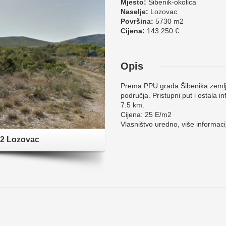
Mjesto:
Šibenik-okolica
Naselje:
Lozovac
Površina:
5730 m2
Cijena:
143.250 €
Opis
Prema PPU grada Šibenika zemlji
područja. Pristupni put i ostala i
7.5 km.
Cijena: 25 E/m2
Vlasništvo uredno, više informacij
m2 Lozovac