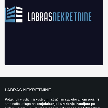
LABRAS NEKRETNINE
Potaknuti vlastitim iskustvom i stručnim savjetovanjem proširili
smo naše usluge na
projektiranje i uređenje interijera
po
sistemu "ključ u ruke" uz stručne savjete našeg arhitektonskog