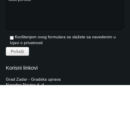
Korištenjem ovog formulara se slažete sa navedenim u
Izjavi o privatnosti
Korisni linkovi
Grad Zadar - Gradska uprava
Narodne Novine d. d.
Hrvatska Narodna Banka
Hrvatska Gospodarska Komora
Tečajna lista HNB-a