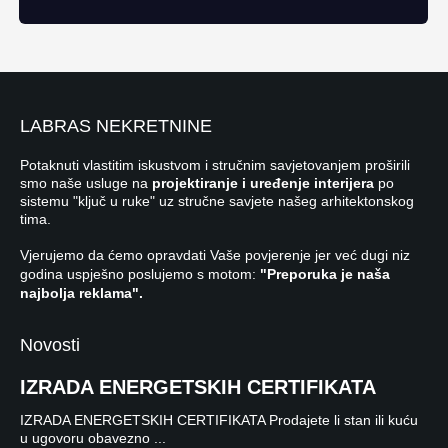
LABRAS NEKRETNINE
Potaknuti vlastitim iskustvom i stručnim savjetovanjem proširili
smo naše usluge na
projektiranje i uređenje interijera
po
sistemu "ključ u ruke" uz stručne savjete našeg arhitektonskog
tima.
Vjerujemo da ćemo opravdati Vaše povjerenje jer već dugi niz
godina uspješno poslujemo s motom:
"Preporuka je naša
najbolja reklama".
Novosti
IZRADA ENERGETSKIH CERTIFIKATA
IZRADA ENERGETSKIH CERTIFIKATA Prodajete li stan ili kuću
u ugovoru obavezno ...