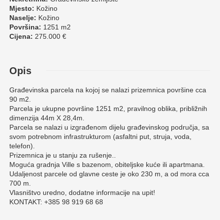
Mjesto:
Kožino
Naselje:
Kožino
Površina:
1251 m2
Cijena:
275.000 €
Opis
Građevinska parcela na kojoj se nalazi prizemnica površine cca
90 m2.
Parcela je ukupne površine 1251 m2, pravilnog oblika, približnih
dimenzija 44m X 28,4m.
Parcela se nalazi u izgrađenom dijelu građevinskog područja, sa
svom potrebnom infrastrukturom (asfaltni put, struja, voda,
telefon).
Prizemnica je u stanju za rušenje..
Moguća gradnja Ville s bazenom, obiteljske kuće ili apartmana.
Udaljenost parcele od glavne ceste je oko 230 m, a od mora cca
700 m.
Vlasništvo uredno, dodatne informacije na upit!
KONTAKT: +385 98 919 68 68