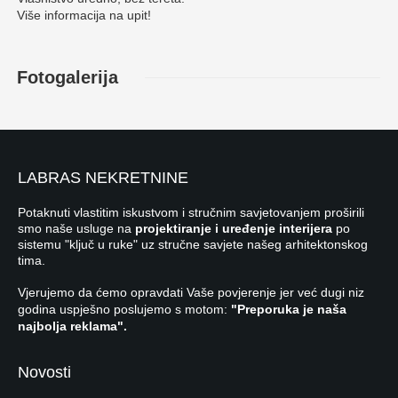
Više informacija na upit!
Fotogalerija
LABRAS NEKRETNINE
Potaknuti vlastitim iskustvom i stručnim savjetovanjem proširili
smo naše usluge na
projektiranje i uređenje interijera
po
sistemu "ključ u ruke" uz stručne savjete našeg arhitektonskog
tima.
Vjerujemo da ćemo opravdati Vaše povjerenje jer već dugi niz
godina uspješno poslujemo s motom:
"Preporuka je naša
najbolja reklama".
Novosti