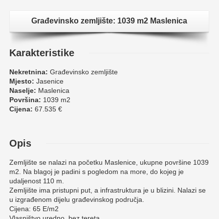
Građevinsko zemljište: 1039 m2 Maslenica
Karakteristike
Nekretnina:
Građevinsko zemljište
Mjesto:
Jasenice
Naselje:
Maslenica
Površina:
1039 m2
Cijena:
67.535 €
Opis
Zemljište se nalazi na početku Maslenice, ukupne površine 1039
m2. Na blagoj je padini s pogledom na more, do kojeg je
udaljenost 110 m.
Zemljište ima pristupni put, a infrastruktura je u blizini. Nalazi se
u izgrađenom dijelu građevinskog područja.
Cijena: 65 E/m2
Vlasništvo uredno, bez tereta.