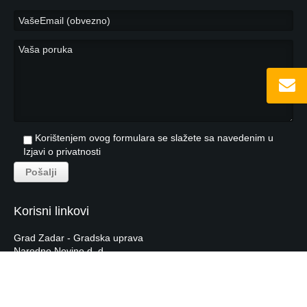
Korištenjem ovog formulara se slažete sa navedenim u
Izjavi o privatnosti
Korisni linkovi
Grad Zadar - Gradska uprava
Narodne Novine d. d.
Hrvatska Narodna Banka
Hrvatska Gospodarska Komora
Tečajna lista HNB-a