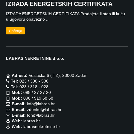
IZRADA ENERGETSKIH CERTIFIKATA
IZRADA ENERGETSKIH CERTIFIKATA Prodajete li stan ili kuću
u ugovoru obavezno ...
Opširnije
LABRAS NEKRETNINE d.o.o.
Adresa:
Veslačka 6 (TIZ), 23000 Zadar
Tel:
023 / 300 - 500
Tel:
023 / 318 - 028
Mob:
098 / 27 27 20
Mob:
098 / 919 68 68
E-mail:
info@labras.hr
E-mail:
zdenko@labras.hr
E-mail:
toni@labras.hr
Web:
labras.hr
Web:
labrasnekretnine.hr