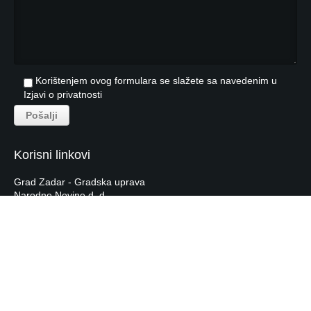
Korištenjem ovog formulara se slažete sa navedenim u
Izjavi o privatnosti
Korisni linkovi
Grad Zadar - Gradska uprava
Narodne Novine d. d.
Hrvatska Narodna Banka
Hrvatska Gospodarska Komora
Tečajna lista HNB-a
Labras.hr
© 2026 - by
studioP