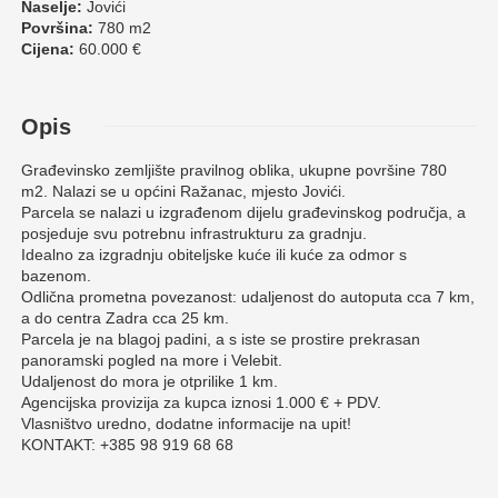
Naselje:
Jovići
Površina:
780 m2
Cijena:
60.000 €
Opis
Građevinsko zemljište pravilnog oblika, ukupne površine 780
m2. Nalazi se u općini Ražanac, mjesto Jovići.
Parcela se nalazi u izgrađenom dijelu građevinskog područja, a
posjeduje svu potrebnu infrastrukturu za gradnju.
Idealno za izgradnju obiteljske kuće ili kuće za odmor s
bazenom.
Odlična prometna povezanost: udaljenost do autoputa cca 7 km,
a do centra Zadra cca 25 km.
Parcela je na blagoj padini, a s iste se prostire prekrasan
panoramski pogled na more i Velebit.
Udaljenost do mora je otprilike 1 km.
Agencijska provizija za kupca iznosi 1.000 € + PDV.
Vlasništvo uredno, dodatne informacije na upit!
KONTAKT: +385 98 919 68 68