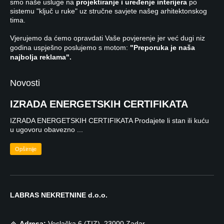
smo naše usluge na
projektiranje i uređenje interijera
po
sistemu "ključ u ruke" uz stručne savjete našeg arhitektonskog
tima.
Vjerujemo da ćemo opravdati Vaše povjerenje jer već dugi niz
godina uspješno poslujemo s motom:
"Preporuka je naša
najbolja reklama".
Novosti
IZRADA ENERGETSKIH CERTIFIKATA
IZRADA ENERGETSKIH CERTIFIKATA Prodajete li stan ili kuću
u ugovoru obavezno ...
Opširnije
LABRAS NEKRETNINE d.o.o.
Adresa:
Veslačka 6 (TIZ), 23000 Zadar