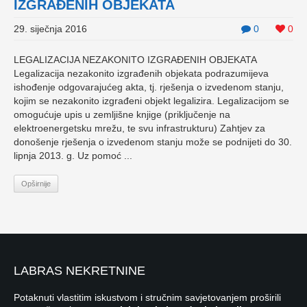
IZGRAĐENIH OBJEKATA
29. siječnja 2016
0
0
LEGALIZACIJA NEZAKONITO IZGRAĐENIH OBJEKATA
Legalizacija nezakonito izgrađenih objekata podrazumijeva
ishođenje odgovarajućeg akta, tj. rješenja o izvedenom stanju,
kojim se nezakonito izgrađeni objekt legalizira. Legalizacijom se
omogućuje upis u zemljišne knjige (priključenje na
elektroenergetsku mrežu, te svu infrastrukturu) Zahtjev za
donošenje rješenja o izvedenom stanju može se podnijeti do 30.
lipnja 2013. g. Uz pomoć ...
Opširnije
LABRAS NEKRETNINE
Potaknuti vlastitim iskustvom i stručnim savjetovanjem proširili