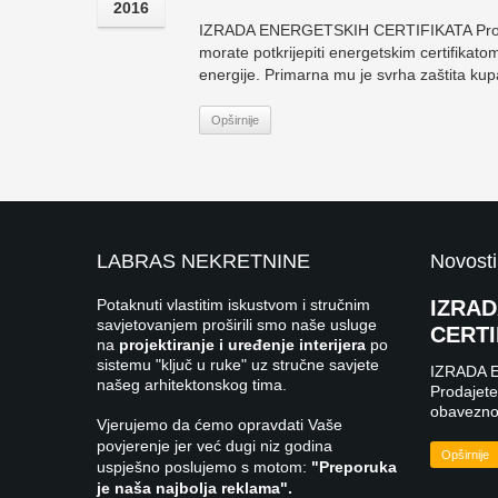
2016
IZRADA ENERGETSKIH CERTIFIKATA Prodajet
morate potkrijepiti energetskim certifikatom
energije. Primarna mu je svrha zaštita kupa
Opširnije
LABRAS NEKRETNINE
Novosti
Potaknuti vlastitim iskustvom i stručnim
IZRA
savjetovanjem proširili smo naše usluge
CERTI
na
projektiranje i uređenje interijera
po
sistemu "ključ u ruke" uz stručne savjete
IZRADA 
našeg arhitektonskog tima.
Prodajete 
obavezno 
Vjerujemo da ćemo opravdati Vaše
povjerenje jer već dugi niz godina
Opširnije
uspješno poslujemo s motom:
"Preporuka
je naša najbolja reklama".