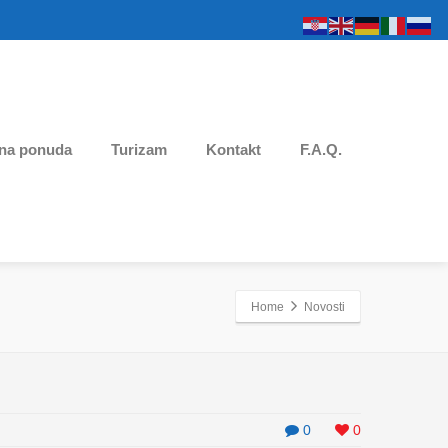
na ponuda
Turizam
Kontakt
F.A.Q.
Home
Novosti
0
0