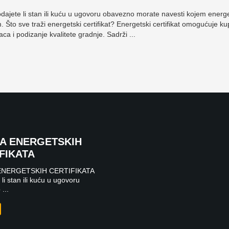
e li stan ili kuću u ugovoru obavezno morate navesti kojem energet
. Što sve traži energetski certifikat? Energetski certifikat omogućuje ku
ca i podizanje kvalitete gradnje. Sadrži ...
DA ENERGETSKIH
FIKATA
ENERGETSKIH CERTIFIKATA
li stan ili kuću u ugovoru
...