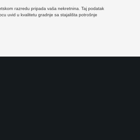
skom razredu pripada vaša nekretnina. Taj podatak
pcu uvid u kvalitetu gradnje sa stajališta potrošnje