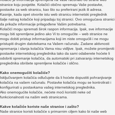
stranice koju posjetite. Kolačići obično spremaju Vaše postavke,
postavke za web stranicu, kao što su preferirani jezik ili adresa.
Kasnije, kada opet otvorite istu web stranicu internetski preglednik
šalje natrag kolačiće koji pripadaju toj stranici. Ovo omogućava stranici
da prikaže informacije prilagođene Vašim potrebama.
Kolačići mogu spremati širok raspon informacija. Ipak, sve informacije
mogu biti spremljene jedino ako Vi to omogućite – web stranice ne
mogu dobiti pristup informacijama koji im niste omogućili i ne mogu
pristupiti drugim datotekama na Vašem računalu. Zadane aktivnosti
spremanja i slanja kolačića Vama nisu vidljive. Ipak, možete promijeniti
postavke internetskog preglednika tako da sami odaberete hoćete li
odobriti spremanje kolačića, da automatski pri zatvaranju internetskog
preglednika obrišete spremljene kolačiće i slično.
Kako onemogućiti kolačiće?
Isključivanjem kolačića odlučujete da li hoćete dopustiti pohranjivanje
kolačića na vašem računalu. Postavke kolačića mogu se kontrolirati i
konfigurirati u postavkama vašeg internetskog preglednika.
Ako onemogućite kolačiće, nećete moći koristiti neke od
funkcionalnosti na našim web stranicama.
Kakve kolačiće koriste naše stranice i zašto?
Naše stranice koristi kolačiće s primarnim ciljem kako bi naše web