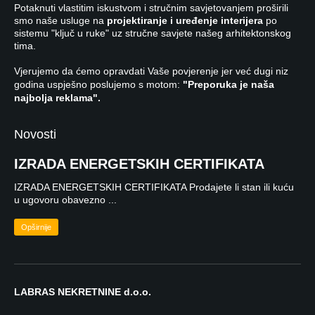
Potaknuti vlastitim iskustvom i stručnim savjetovanjem proširili
smo naše usluge na
projektiranje i uređenje interijera
po
sistemu "ključ u ruke" uz stručne savjete našeg arhitektonskog
tima.
Vjerujemo da ćemo opravdati Vaše povjerenje jer već dugi niz
godina uspješno poslujemo s motom:
"Preporuka je naša
najbolja reklama".
Novosti
IZRADA ENERGETSKIH CERTIFIKATA
IZRADA ENERGETSKIH CERTIFIKATA Prodajete li stan ili kuću
u ugovoru obavezno ...
Opširnije
LABRAS NEKRETNINE d.o.o.