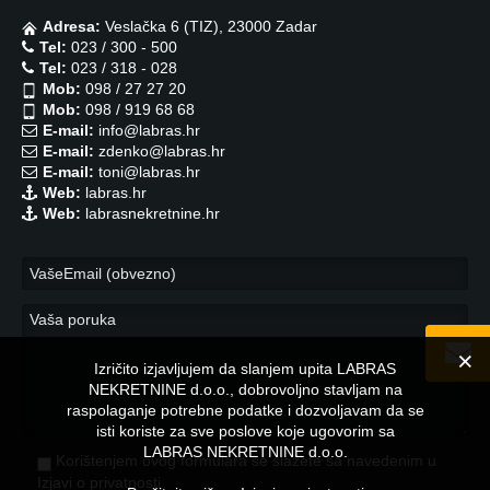
Adresa:
Veslačka 6 (TIZ), 23000 Zadar
Tel:
023 / 300 - 500
Tel:
023 / 318 - 028
Mob:
098 / 27 27 20
Mob:
098 / 919 68 68
E-mail:
info@labras.hr
E-mail:
zdenko@labras.hr
E-mail:
toni@labras.hr
Web:
labras.hr
Web:
labrasnekretnine.hr
Izričito izjavljujem da slanjem upita LABRAS
NEKRETNINE d.o.o., dobrovoljno stavljam na
raspolaganje potrebne podatke i dozvoljavam da se
isti koriste za sve poslove koje ugovorim sa
LABRAS NEKRETNINE d.o.o.
Korištenjem ovog formulara se slažete sa navedenim u
Izjavi o privatnosti