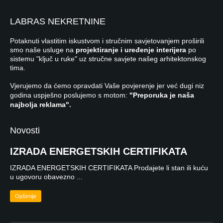
LABRAS NEKRETNINE
Potaknuti vlastitim iskustvom i stručnim savjetovanjem proširili
smo naše usluge na
projektiranje i uređenje interijera
po
sistemu "ključ u ruke" uz stručne savjete našeg arhitektonskog
tima.
Vjerujemo da ćemo opravdati Vaše povjerenje jer već dugi niz
godina uspješno poslujemo s motom:
"Preporuka je naša
najbolja reklama".
Novosti
IZRADA ENERGETSKIH CERTIFIKATA
IZRADA ENERGETSKIH CERTIFIKATA Prodajete li stan ili kuću
u ugovoru obavezno ...
Opširnije