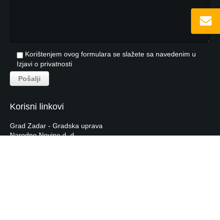
Korištenjem ovog formulara se slažete sa navedenim u
Izjavi o privatnosti
Korisni linkovi
Grad Zadar - Gradska uprava
Narodne Novine d. d.
Hrvatska Narodna Banka
Hrvatska Gospodarska Komora
Tečajna lista HNB-a
Labras.hr
© 2026 - by
studioP