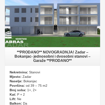
**PRODANO** NOVOGRADNJA! Zadar –
Bokanjac- jednosobni i dvosobni stanovi –
Garaže **PRODANO**
Nekretnina:
Stanovi
Mjesto:
Zadar
Naselje:
Bokanjac
Površina:
od 39 – 75 m2
Broj soba:
1+, 2+
Kat:
P + 2
Lift:
Ne
Balkon:
Da