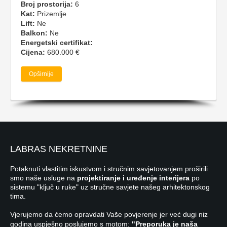
Broj prostorija:
6
Kat:
Prizemlje
Lift:
Ne
Balkon:
Ne
Energetski certifikat:
Cijena:
680.000 €
Opširnije
LABRAS NEKRETNINE
Potaknuti vlastitim iskustvom i stručnim savjetovanjem proširili
smo naše usluge na
projektiranje i uređenje interijera
po
sistemu "ključ u ruke" uz stručne savjete našeg arhitektonskog
tima.
Vjerujemo da ćemo opravdati Vaše povjerenje jer već dugi niz
godina uspješno poslujemo s motom:
"Preporuka je naša