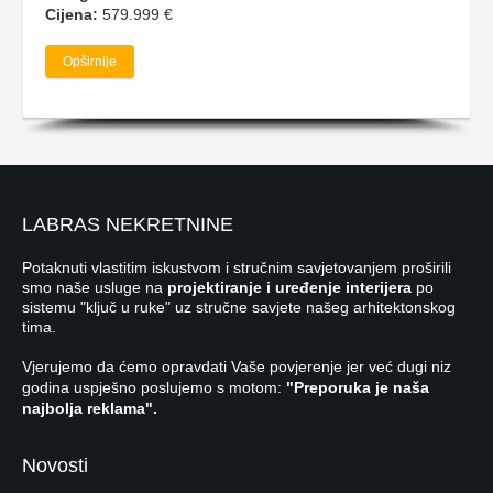
Cijena:
579.999 €
Opširnije
LABRAS NEKRETNINE
Potaknuti vlastitim iskustvom i stručnim savjetovanjem proširili
smo naše usluge na
projektiranje i uređenje interijera
po
sistemu "ključ u ruke" uz stručne savjete našeg arhitektonskog
tima.
Vjerujemo da ćemo opravdati Vaše povjerenje jer već dugi niz
godina uspješno poslujemo s motom:
"Preporuka je naša
najbolja reklama".
Novosti