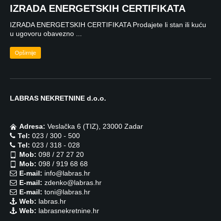
IZRADA ENERGETSKIH CERTIFIKATA
IZRADA ENERGETSKIH CERTIFIKATA Prodajete li stan ili kuću
u ugovoru obavezno ...
Opširnije
LABRAS NEKRETNINE d.o.o.
Adresa:
Veslačka 6 (TIZ), 23000 Zadar
Tel:
023 / 300 - 500
Tel:
023 / 318 - 028
Mob:
098 / 27 27 20
Mob:
098 / 919 68 68
E-mail:
info@labras.hr
E-mail:
zdenko@labras.hr
E-mail:
toni@labras.hr
Web:
labras.hr
Web:
labrasnekretnine.hr