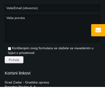
Korištenjem ovog formulara se slažete sa navedenim u
Izjavi o privatnosti
Korisni linkovi
Grad Zadar - Gradska uprava
Narodne Novine d. d.
Hrvatska Narodna Banka
Hrvatska Gospodarska Komora
Tečajna lista HNB-a