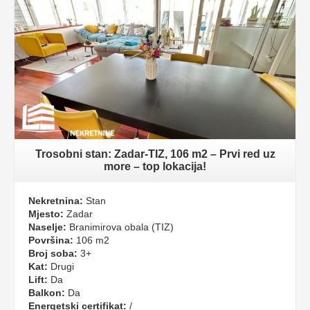
Trosobni stan: Zadar-TIZ, 106 m2 – Prvi red uz
more – top lokacija!
Nekretnina:
Stan
Mjesto:
Zadar
Naselje:
Branimirova obala (TIZ)
Površina:
106 m2
Broj soba:
3+
Kat:
Drugi
Lift:
Da
Balkon:
Da
Energetski certifikat:
/