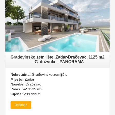
Građevinsko zemljište, Zadar-Dračevac, 1125 m2
– G. dozvola – PANORAMA
Nekretnina:
Građevinsko zemljište
Mjesto:
Zadar
Naselje:
Dračevac
Površina:
1125 m2
Cijena:
299.999 €
Opširnije