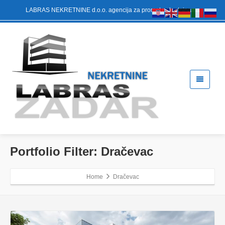
LABRAS NEKRETNINE d.o.o. agencija za promet nekretninama
Portfolio Filter:
Dračevac
Home
Dračevac