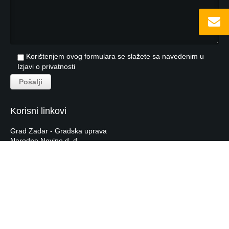
Korištenjem ovog formulara se slažete sa navedenim u
Izjavi o privatnosti
Korisni linkovi
Grad Zadar - Gradska uprava
Narodne Novine d. d.
Hrvatska Narodna Banka
Hrvatska Gospodarska Komora
Tečajna lista HNB-a
Labras.hr
© 2026 - by
studioP