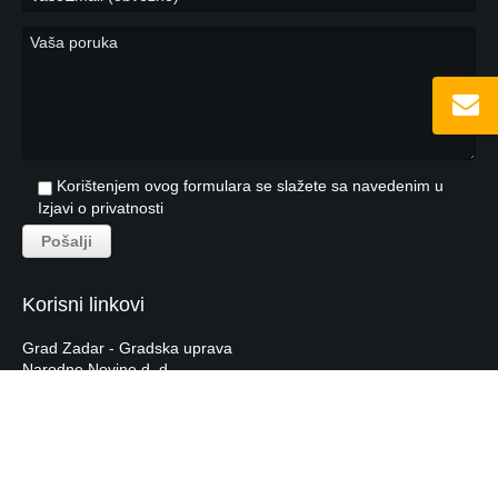
Korištenjem ovog formulara se slažete sa navedenim u
Izjavi o privatnosti
Korisni linkovi
Grad Zadar - Gradska uprava
Narodne Novine d. d.
Hrvatska Narodna Banka
Hrvatska Gospodarska Komora
Tečajna lista HNB-a