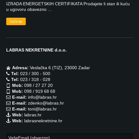
IZRADA ENERGETSKIH CERTIFIKATA Prodajete li stan ili kuću
u ugovoru obavezno ...
Opširnije
LABRAS NEKRETNINE d.o.o.
Adresa:
Veslačka 6 (TIZ), 23000 Zadar
Tel:
023 / 300 - 500
Tel:
023 / 318 - 028
Mob:
098 / 27 27 20
Mob:
098 / 919 68 68
E-mail:
info@labras.hr
E-mail:
zdenko@labras.hr
E-mail:
toni@labras.hr
Web:
labras.hr
Web:
labrasnekretnine.hr