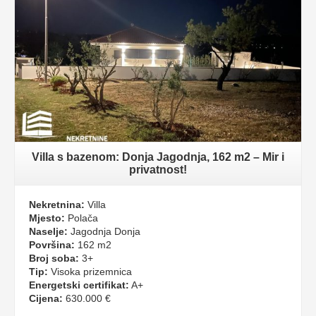
Villa s bazenom: Donja Jagodnja, 162 m2 – Mir i
privatnost!
Nekretnina:
Villa
Mjesto:
Polača
Naselje:
Jagodnja Donja
Površina:
162 m2
Broj soba:
3+
Tip:
Visoka prizemnica
Energetski certifikat:
A+
Cijena:
630.000 €