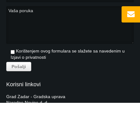
Korištenjem ovog formulara se slažete sa navedenim u
Izjavi o privatnosti
Korisni linkovi
Grad Zadar - Gradska uprava
Narodne Novine d. d.
Hrvatska Narodna Banka
Hrvatska Gospodarska Komora
Tečajna lista HNB-a