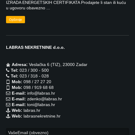
IZRADA ENERGETSKIH CERTIFIKATA Prodajete li stan ili kuću
u ugovoru obavezno ...
Opširnije
LABRAS NEKRETNINE d.o.o.
Adresa:
Veslačka 6 (TIZ), 23000 Zadar
Tel:
023 / 300 - 500
Tel:
023 / 318 - 028
Mob:
098 / 27 27 20
Mob:
098 / 919 68 68
E-mail:
info@labras.hr
E-mail:
zdenko@labras.hr
E-mail:
toni@labras.hr
Web:
labras.hr
Web:
labrasnekretnine.hr