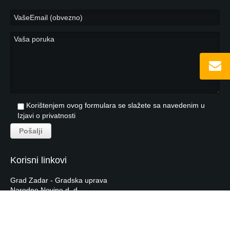
Korištenjem ovog formulara se slažete sa navedenim u
Izjavi o privatnosti
Korisni linkovi
Grad Zadar - Gradska uprava
Narodne Novine d. d.
Hrvatska Narodna Banka
Hrvatska Gospodarska Komora
Tečajna lista HNB-a