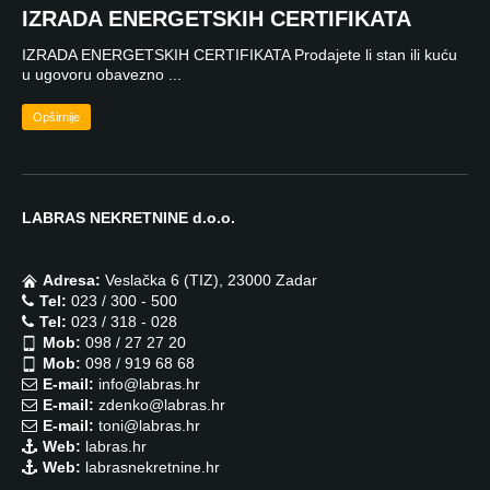
IZRADA ENERGETSKIH CERTIFIKATA
IZRADA ENERGETSKIH CERTIFIKATA Prodajete li stan ili kuću
u ugovoru obavezno ...
Opširnije
LABRAS NEKRETNINE d.o.o.
Adresa:
Veslačka 6 (TIZ), 23000 Zadar
Tel:
023 / 300 - 500
Tel:
023 / 318 - 028
Mob:
098 / 27 27 20
Mob:
098 / 919 68 68
E-mail:
info@labras.hr
E-mail:
zdenko@labras.hr
E-mail:
toni@labras.hr
Web:
labras.hr
Web:
labrasnekretnine.hr