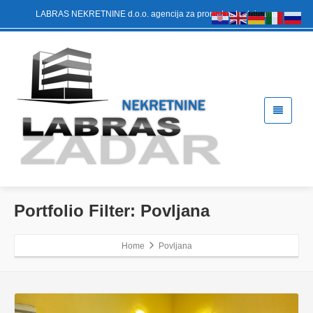
LABRAS NEKRETNINE d.o.o. agencija za promet nekretninama
Portfolio Filter:
Povljana
Home
Povljana