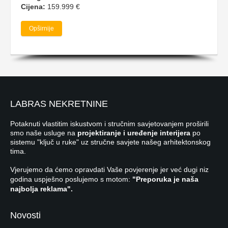
Cijena:
159.999 €
Opširnije
LABRAS NEKRETNINE
Potaknuti vlastitim iskustvom i stručnim savjetovanjem proširili
smo naše usluge na
projektiranje i uređenje interijera
po
sistemu "ključ u ruke" uz stručne savjete našeg arhitektonskog
tima.
Vjerujemo da ćemo opravdati Vaše povjerenje jer već dugi niz
godina uspješno poslujemo s motom:
"Preporuka je naša
najbolja reklama".
Novosti