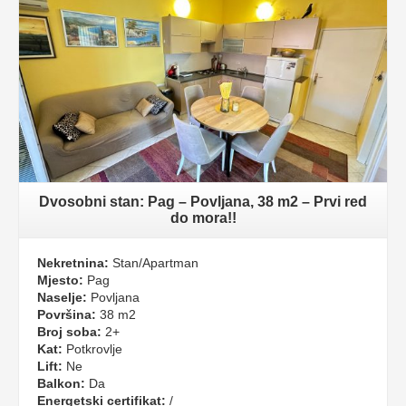
Dvosobni stan: Pag – Povljana, 38 m2 – Prvi red
do mora!!
Nekretnina:
Stan/Apartman
Mjesto:
Pag
Naselje:
Povljana
Površina:
38 m2
Broj soba:
2+
Kat:
Potkrovlje
Lift:
Ne
Balkon:
Da
Energetski certifikat:
/