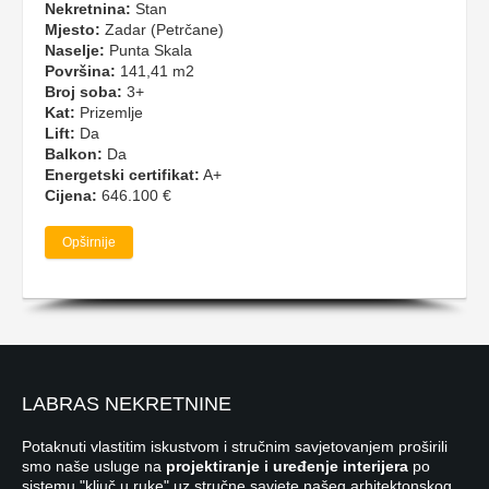
Nekretnina:
Stan
Mjesto:
Zadar (Petrčane)
Naselje:
Punta Skala
Površina:
141,41 m2
Broj soba:
3+
Kat:
Prizemlje
Lift:
Da
Balkon:
Da
Energetski certifikat:
A+
Cijena:
646.100 €
Opširnije
LABRAS NEKRETNINE
Potaknuti vlastitim iskustvom i stručnim savjetovanjem proširili
smo naše usluge na
projektiranje i uređenje interijera
po
sistemu "ključ u ruke" uz stručne savjete našeg arhitektonskog