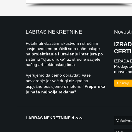
LABRAS NEKRETNINE
Novosti
Potaknuti vlastitim iskustvom i stručnim
IZRA
savjetovanjem proširili smo naše usluge
CERTI
na
projektiranje i uređenje interijera
po
sistemu "ključ u ruke" uz stručne savjete
IZRADA 
našeg arhitektonskog tima.
Prodajete 
obavezno 
Vjerujemo da ćemo opravdati Vaše
povjerenje jer već dugi niz godina
Opširnije
uspješno poslujemo s motom:
"Preporuka
je naša najbolja reklama".
LABRAS NEKRETNINE d.o.o.