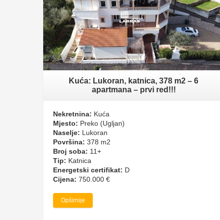
Kuća: Lukoran, katnica, 378 m2 – 6
apartmana – prvi red!!!
Nekretnina:
Kuća
Mjesto:
Preko (Ugljan)
Naselje:
Lukoran
Površina:
378 m2
Broj soba:
11+
Tip:
Katnica
Energetski certifikat:
D
Cijena:
750.000 €
Opširnije