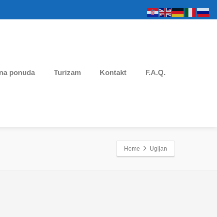
na ponuda
Turizam
Kontakt
F.A.Q.
Home
Ugljan