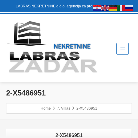
LABRAS NEKRETNINE d.o.o. agencija za promet nekretninama
2-X5486951
Home
7. Villas
2-X5486951
2-X5486951