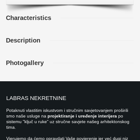
Characteristics
Description
Photogallery
LABRAS NEKRETNINE
Potaknuti vlastitim iskustvom i stručnim savjetovanjem proširili
smo naše usluge na
projektiranje i uređenje interijera
po
sistemu "ključ u ruke" uz stručne savjete našeg arhitektonskog
tima.
Vjerujemo da ćemo opravdati Vaše povjerenje jer već dugi niz