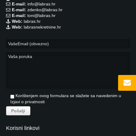
E-mail:
info@labras.hr
E-mail:
zdenko@labras.hr
E-mail:
toni@labras.hr
Web:
labras.hr
Web:
labrasnekretnine.hr
Korištenjem ovog formulara se slažete sa navedenim u
Izjavi o privatnosti
Korisni linkovi