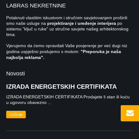
LABRAS NEKRETNINE
Potaknuti vlastitim iskustvom i stručnim savjetovanjem proširili
smo naše usluge na
projektiranje i uređenje interijera
po
sistemu "ključ u ruke" uz stručne savjete našeg arhitektonskog
tima.
Vjerujemo da ćemo opravdati Vaše povjerenje jer već dugi niz
godina uspješno poslujemo s motom:
"Preporuka je naša
najbolja reklama".
Novosti
IZRADA ENERGETSKIH CERTIFIKATA
IZRADA ENERGETSKIH CERTIFIKATA Prodajete li stan ili kuću
u ugovoru obavezno ...
Opširnije