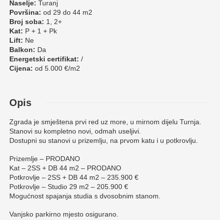
Naselje:
Turanj
Površina:
od 29 do 44 m2
Broj soba:
1, 2+
Kat:
P + 1 + Pk
Lift:
Ne
Balkon:
Da
Energetski certifikat:
/
Cijena:
od 5.000 €/m2
Opis
Zgrada je smještena prvi red uz more, u mirnom dijelu Turnja.
Stanovi su kompletno novi, odmah useljivi.
Dostupni su stanovi u prizemlju, na prvom katu i u potkrovlju.
Prizemlje – PRODANO
Kat – 2SS + DB 44 m2 – PRODANO
Potkrovlje – 2SS + DB 44 m2 – 235.900 €
Potkrovlje – Studio 29 m2 – 205.900 €
Mogućnost spajanja studia s dvosobnim stanom.
Vanjsko parkirno mjesto osigurano.