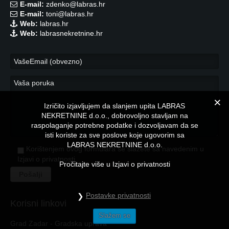
E-mail:
zdenko@labras.hr
E-mail:
toni@labras.hr
Web:
labras.hr
Web:
labrasnekretnine.hr
Izričito izjavljujem da slanjem upita LABRAS
NEKRETNINE d.o.o., dobrovoljno stavljam na
raspolaganje potrebne podatke i dozvoljavam da se
isti koriste za sve poslove koje ugovorim sa
LABRAS NEKRETNINE d.o.o.
Korištenjem ovog formulara se slažete sa navedenim u
Izjavi o privatnosti
Pročitajte više u Izjavi o privatnosti
Postavke privatnosti
Korisni linkovi
Slažem se
Grad Zadar - Gradska uprava