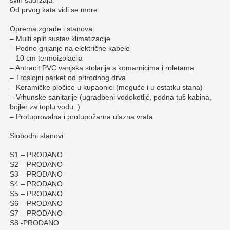
Od prvog kata vidi se more.
Oprema zgrade i stanova:
– Multi split sustav klimatizacije
– Podno grijanje na električne kabele
– 10 cm termoizolacija
– Antracit PVC vanjska stolarija s komarnicima i roletama
– Troslojni parket od prirodnog drva
– Keramičke pločice u kupaonici (moguće i u ostatku stana)
– Vrhunske sanitarije (ugradbeni vodokotlić, podna tuš kabina,
bojler za toplu vodu..)
– Protuprovalna i protupožarna ulazna vrata
Slobodni stanovi:
S1 – PRODANO
S2 – PRODANO
S3 – PRODANO
S4 – PRODANO
S5 – PRODANO
S6 – PRODANO
S7 – PRODANO
S8 -PRODANO