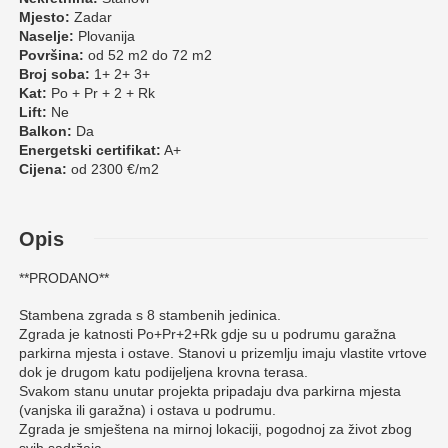
Mjesto:
Zadar
Naselje:
Plovanija
Površina:
od 52 m2 do 72 m2
Broj soba:
1+ 2+ 3+
Kat:
Po + Pr + 2 + Rk
Lift:
Ne
Balkon:
Da
Energetski certifikat:
A+
Cijena:
od 2300 €/m2
Opis
**PRODANO**
Stambena zgrada s 8 stambenih jedinica.
Zgrada je katnosti Po+Pr+2+Rk gdje su u podrumu garažna
parkirna mjesta i ostave. Stanovi u prizemlju imaju vlastite vrtove
dok je drugom katu podijeljena krovna terasa.
Svakom stanu unutar projekta pripadaju dva parkirna mjesta
(vanjska ili garažna) i ostava u podrumu.
Zgrada je smještena na mirnoj lokaciji, pogodnoj za život zbog
svih sadržaja.