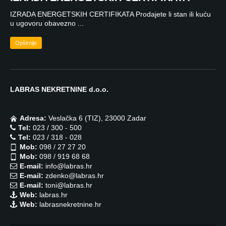
IZRADA ENERGETSKIH CERTIFIKATA Prodajete li stan ili kuću
u ugovoru obavezno ...
Opširnije
LABRAS NEKRETNINE d.o.o.
Adresa:
Veslačka 6 (TIZ), 23000 Zadar
Tel:
023 / 300 - 500
Tel:
023 / 318 - 028
Mob:
098 / 27 27 20
Mob:
098 / 919 68 68
E-mail:
info@labras.hr
E-mail:
zdenko@labras.hr
E-mail:
toni@labras.hr
Web:
labras.hr
Web:
labrasnekretnine.hr