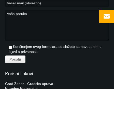
Korištenjem ovog formulara se slažete sa navedenim u
Izjavi o privatnosti
Korisni linkovi
Grad Zadar - Gradska uprava
Narodne Novine d. d.
Hrvatska Narodna Banka
Hrvatska Gospodarska Komora
Tečajna lista HNB-a