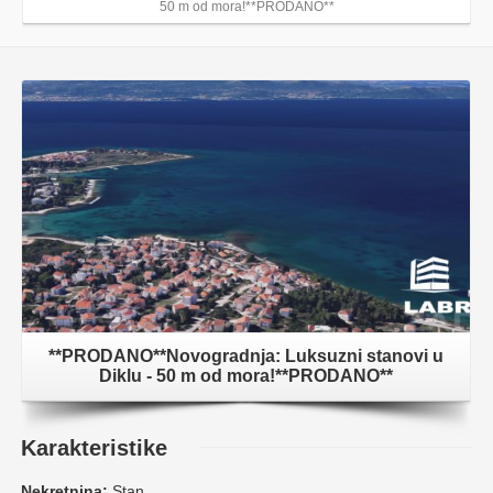
50 m od mora!**PRODANO**
**PRODANO**Novogradnja: Luksuzni stanovi u
Diklu - 50 m od mora!**PRODANO**
Karakteristike
Nekretnina:
Stan