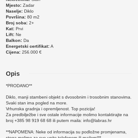
Mjesto:
Zadar
Naselje:
Diklo
Površina:
80 m2
Broj soba:
2+
Kat:
Prvi
Lift:
Ne
Balkon:
Da
Energetski certifikat:
A
Cijena:
256.000 €
Opis
*PRODANO**
Diklo, manji stambeni objekt s dvosobnim i trosobnim stanovima.
Svaki stan ima pogled na more.
Vrhunska gradnja i opremljenost. Top pozicija!
Za predbilježbe i sve ostale informacije molimo kontaktirajte na
broj +385 98 919 68 68 ili putem maila: info@labras.hr
**NAPOMENA: Neke od informacija su podložne promjenama,
stoga molimo za sve upite telefonom ili mailom!**