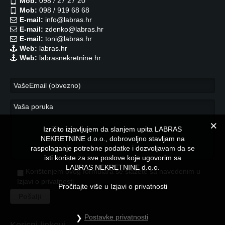
Mob:
098 / 27 27 20
Mob:
098 / 919 68 68
E-mail:
info@labras.hr
E-mail:
zdenko@labras.hr
E-mail:
toni@labras.hr
Web:
labras.hr
Web:
labrasnekretnine.hr
Izričito izjavljujem da slanjem upita LABRAS
NEKRETNINE d.o.o., dobrovoljno stavljam na
raspolaganje potrebne podatke i dozvoljavam da se
isti koriste za sve poslove koje ugovorim sa
LABRAS NEKRETNINE d.o.o.
Korištenjem ovog formulara se slažete sa navedenim u
Izjavi o privatnosti
Pročitajte više u Izjavi o privatnosti
Postavke privatnosti
Korisni linkovi