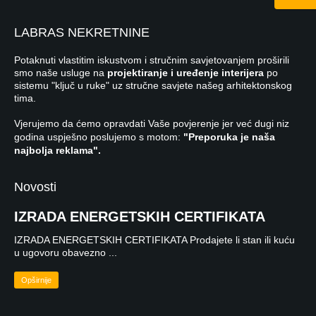
LABRAS NEKRETNINE
Potaknuti vlastitim iskustvom i stručnim savjetovanjem proširili
smo naše usluge na
projektiranje i uređenje interijera
po
sistemu "ključ u ruke" uz stručne savjete našeg arhitektonskog
tima.
Vjerujemo da ćemo opravdati Vaše povjerenje jer već dugi niz
godina uspješno poslujemo s motom:
"Preporuka je naša
najbolja reklama".
Novosti
IZRADA ENERGETSKIH CERTIFIKATA
IZRADA ENERGETSKIH CERTIFIKATA Prodajete li stan ili kuću
u ugovoru obavezno ...
Opširnije