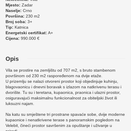
Mjesto:
Zadar
Naselje:
Crno
Površina:
230 m2
Broj soba:
3+
Tip:
Katnica
Energetski certifikat:
A+
Cijena:
990.000 €
Opis
Vila se prostire na zemljištu od 707 m2, s bruto stambenom
površinom od 230 m2 raspoređenom na dvije etaže.
U prizemlju se nalazi otvoreni prostor koji objedinjuje kuhinju,
blagovaonicu i dnevni boravak s izlazom na natkrivenu terasu i
dvorište. Tu su i teretana, kupaonica, praonica i ulazni prostor,
osiguravajući maksimalnu funkcionalnost za obiteljski život ili
luksuzni najam.
Na katu su smještene tri prostrane spavaće sobe, dvije moderne
kupaonice i nenatkrivene terase s panoramskim pogledom na
Velebit, čineći prostor savršenim za opuštanje i uživanje u
prirodi.