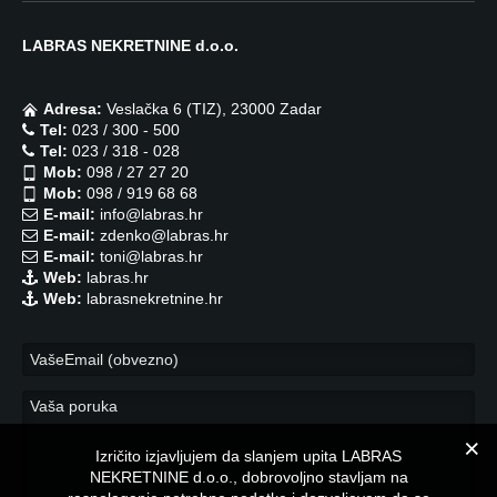
LABRAS NEKRETNINE d.o.o.
Adresa:
Veslačka 6 (TIZ), 23000 Zadar
Tel:
023 / 300 - 500
Tel:
023 / 318 - 028
Mob:
098 / 27 27 20
Mob:
098 / 919 68 68
E-mail:
info@labras.hr
E-mail:
zdenko@labras.hr
E-mail:
toni@labras.hr
Web:
labras.hr
Web:
labrasnekretnine.hr
Izričito izjavljujem da slanjem upita LABRAS
NEKRETNINE d.o.o., dobrovoljno stavljam na