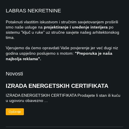
LABRAS NEKRETNINE
Potaknuti vlastitim iskustvom i stručnim savjetovanjem proširili
smo naše usluge na
projektiranje i uređenje interijera
po
sistemu "ključ u ruke" uz stručne savjete našeg arhitektonskog
tima.
Vjerujemo da ćemo opravdati Vaše povjerenje jer već dugi niz
godina uspješno poslujemo s motom:
"Preporuka je naša
najbolja reklama".
Novosti
IZRADA ENERGETSKIH CERTIFIKATA
IZRADA ENERGETSKIH CERTIFIKATA Prodajete li stan ili kuću
u ugovoru obavezno ...
Opširnije