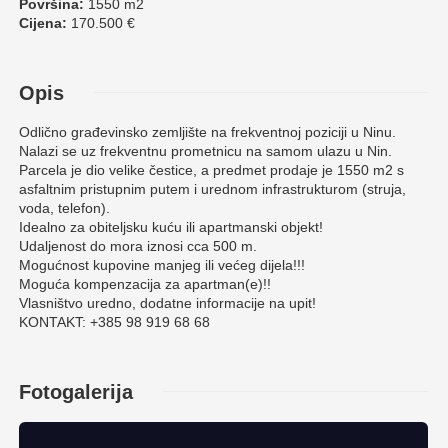
Površina:
1550 m2
Cijena:
170.500 €
Opis
Odlično građevinsko zemljište na frekventnoj poziciji u Ninu.
Nalazi se uz frekventnu prometnicu na samom ulazu u Nin.
Parcela je dio velike čestice, a predmet prodaje je 1550 m2 s
asfaltnim pristupnim putem i urednom infrastrukturom (struja,
voda, telefon).
Idealno za obiteljsku kuću ili apartmanski objekt!
Udaljenost do mora iznosi cca 500 m.
Mogućnost kupovine manjeg ili većeg dijela!!!
Moguća kompenzacija za apartman(e)!!
Vlasništvo uredno, dodatne informacije na upit!
KONTAKT: +385 98 919 68 68
Fotogalerija