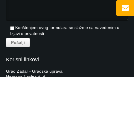
Korištenjem ovog formulara se slažete sa navedenim u
Izjavi o privatnosti
Korisni linkovi
Grad Zadar - Gradska uprava
Narodne Novine d. d.
Hrvatska Narodna Banka
Hrvatska Gospodarska Komora
Tečajna lista HNB-a
Labras.hr
© 2026 - by
studioP