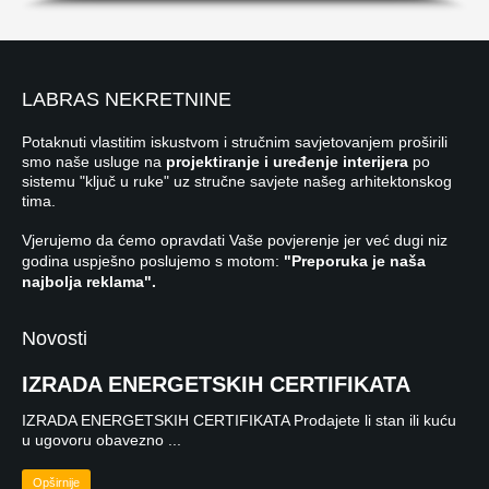
LABRAS NEKRETNINE
Potaknuti vlastitim iskustvom i stručnim savjetovanjem proširili
smo naše usluge na
projektiranje i uređenje interijera
po
sistemu "ključ u ruke" uz stručne savjete našeg arhitektonskog
tima.
Vjerujemo da ćemo opravdati Vaše povjerenje jer već dugi niz
godina uspješno poslujemo s motom:
"Preporuka je naša
najbolja reklama".
Novosti
IZRADA ENERGETSKIH CERTIFIKATA
IZRADA ENERGETSKIH CERTIFIKATA Prodajete li stan ili kuću
u ugovoru obavezno ...
Opširnije