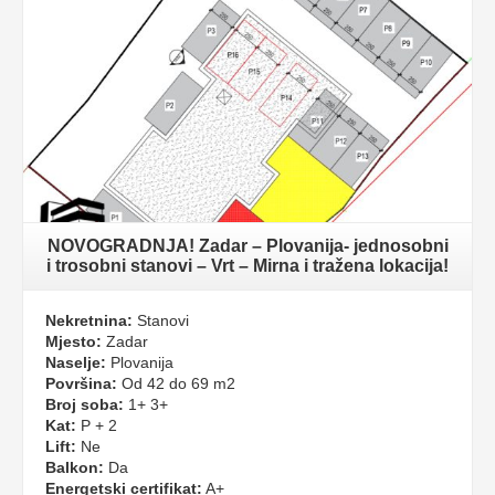
NOVOGRADNJA! Zadar – Plovanija- jednosobni
i trosobni stanovi – Vrt – Mirna i tražena lokacija!
Nekretnina:
Stanovi
Mjesto:
Zadar
Naselje:
Plovanija
Površina:
Od 42 do 69 m2
Broj soba:
1+ 3+
Kat:
P + 2
Lift:
Ne
Balkon:
Da
Energetski certifikat:
A+