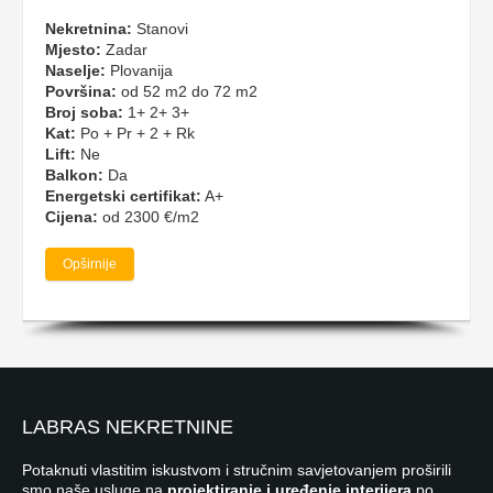
Nekretnina:
Stanovi
Mjesto:
Zadar
Naselje:
Plovanija
Površina:
od 52 m2 do 72 m2
Broj soba:
1+ 2+ 3+
Kat:
Po + Pr + 2 + Rk
Lift:
Ne
Balkon:
Da
Energetski certifikat:
A+
Cijena:
od 2300 €/m2
Opširnije
LABRAS NEKRETNINE
Potaknuti vlastitim iskustvom i stručnim savjetovanjem proširili
smo naše usluge na
projektiranje i uređenje interijera
po