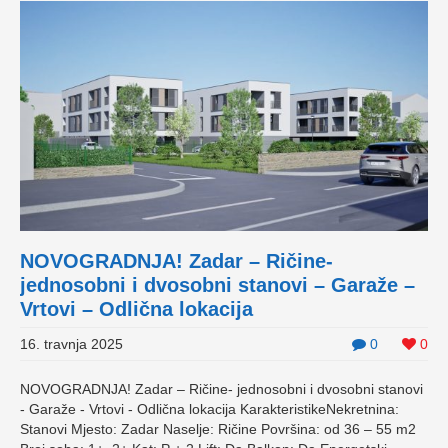
NOVOGRADNJA! Zadar – Ričine-
jednosobni i dvosobni stanovi – Garaže –
Vrtovi – Odlična lokacija
16. travnja 2025
0
0
NOVOGRADNJA! Zadar – Ričine- jednosobni i dvosobni stanovi
- Garaže - Vrtovi - Odlična lokacija KarakteristikeNekretnina:
Stanovi Mjesto: Zadar Naselje: Ričine Površina: od 36 – 55 m2