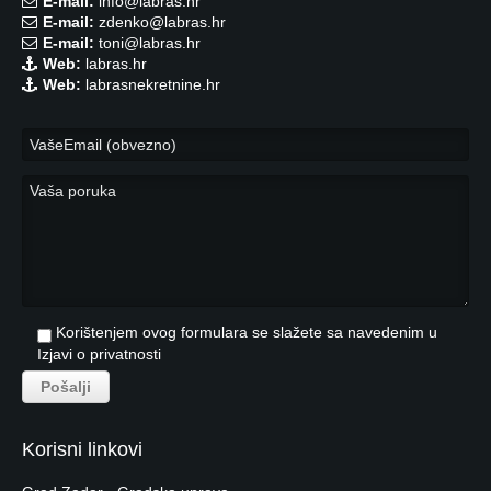
E-mail:
info@labras.hr
E-mail:
zdenko@labras.hr
E-mail:
toni@labras.hr
Web:
labras.hr
Web:
labrasnekretnine.hr
Korištenjem ovog formulara se slažete sa navedenim u
Izjavi o privatnosti
Korisni linkovi