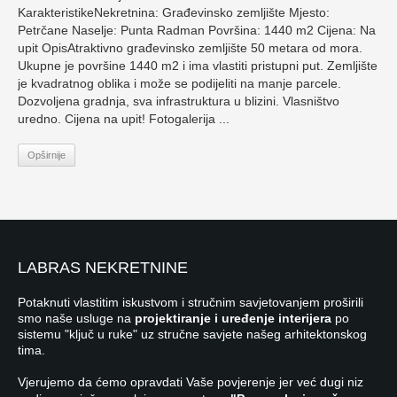
KarakteristikeNekretnina: Građevinsko zemljište Mjesto:
Petrčane Naselje: Punta Radman Površina: 1440 m2 Cijena: Na
upit OpisAtraktivno građevinsko zemljište 50 metara od mora.
Ukupne je površine 1440 m2 i ima vlastiti pristupni put. Zemljište
je kvadratnog oblika i može se podijeliti na manje parcele.
Dozvoljena gradnja, sva infrastruktura u blizini. Vlasništvo
uredno. Cijena na upit! Fotogalerija ...
Opširnije
LABRAS NEKRETNINE
Potaknuti vlastitim iskustvom i stručnim savjetovanjem proširili
smo naše usluge na
projektiranje i uređenje interijera
po
sistemu "ključ u ruke" uz stručne savjete našeg arhitektonskog
tima.
Vjerujemo da ćemo opravdati Vaše povjerenje jer već dugi niz