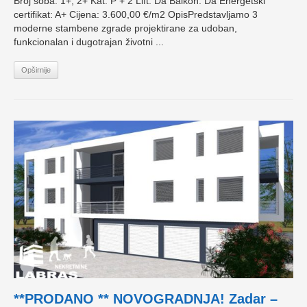
Broj soba: 1+, 2+ Kat: P + 2 Lift: Da Balkon: Da Energetski
certifikat: A+ Cijena: 3.600,00 €/m2 OpisPredstavljamo 3
moderne stambene zgrade projektirane za udoban,
funkcionalan i dugotrajan životni ...
Opširnije
**PRODANO ** NOVOGRADNJA! Zadar –